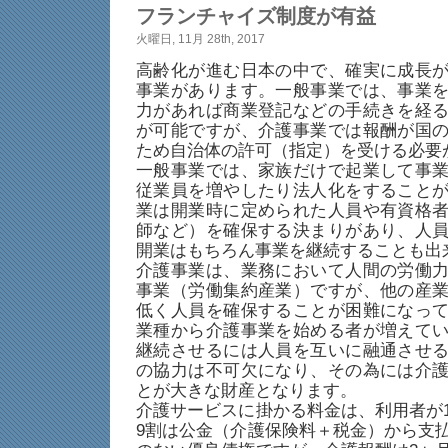
フランチャイズ制度が有益
火曜日, 11月 28th, 2017
高齢化が進む日本の中で、確実に成長
事業があります。一般事業では、事業
力があれば商業登記などの手続きを経
が可能ですが、介護事業では報酬が国
ため自治体の許可（指定）を受ける必要
一般事業では、家族だけで起業して事
従業員を増やしたり法人化をすること
業は開業時に定められた人員や有資格
師など）を確保する決まりがあり、人
開業はもちろん事業を継続することも出
介護事業は、業務において人間の労働
事業（労働集約産業）ですが、他の産
低く人員を確保することが困難になっ
業種から介護事業を始める者が増えて
継続させるには人員を互いに融通させ
の協力は不可欠になり、その為には介
とが大きな財産となります。
介護サービスに掛かる料金は、利用者が
9割は公金（介護保険料＋税金）から支